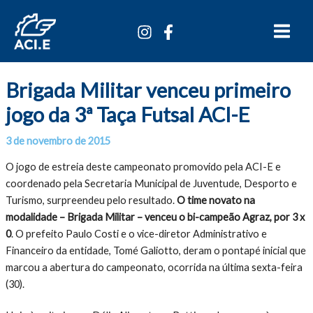
Ir
Main
para
Menu
o
conteúdo
Brigada Militar venceu primeiro
jogo da 3ª Taça Futsal ACI-E
3 de novembro de 2015
Por
/
O jogo de estreia deste campeonato promovido pela ACI-E e
coordenado pela Secretaria Municipal de Juventude, Desporto e
Turismo, surpreendeu pelo resultado.
O time novato na
modalidade – Brigada Militar – venceu o bi-campeão Agraz, por 3 x
0
. O prefeito Paulo Costi e o vice-diretor Administrativo e
Financeiro da entidade, Tomé Galiotto, deram o pontapé inicial que
marcou a abertura do campeonato, ocorrida na última sexta-feira
(30).