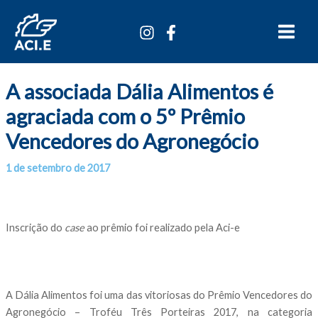
Ir
Main
para
Menu
o
conteúdo
A associada Dália Alimentos é
agraciada com o 5º Prêmio
Vencedores do Agronegócio
1 de setembro de 2017
Por
/
Inscrição do
case
ao prêmio foi realizado pela Aci-e
A Dália Alimentos foi uma das vitoriosas do Prêmio Vencedores do
Agronegócio – Troféu Três Porteiras 2017, na categoria