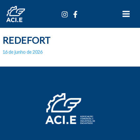
Ir
Main
para
Menu
o
conteúdo
REDEFORT
16 de junho de 2026
Por
/