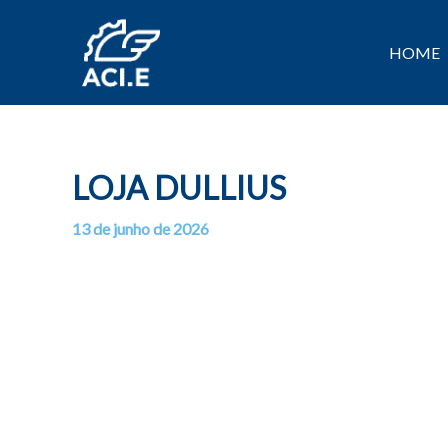
Ir
para
HOME
o
conteúdo
LOJA DULLIUS
13 de junho de 2026
Por
/