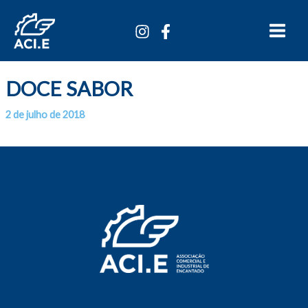
Ir
Main
para
Menu
o
conteúdo
DOCE SABOR
2 de julho de 2018
Por
/