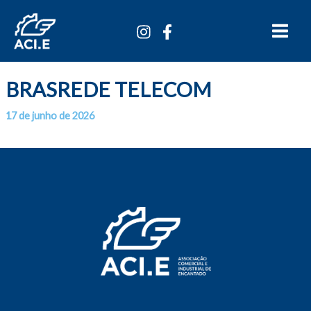
Ir
Main
para
Menu
o
conteúdo
BRASREDE TELECOM
17 de junho de 2026
Por
/